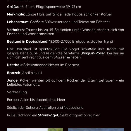
Größe:
46–51 cm, Flügelspannweite 59–73 cm
Merkmale:
Lange Hals, auffällige Federhaube, schlanker Körper
Lebensraum:
Größere Süßwasserseen und Teiche mit Röhricht
Verhalten:
Taucht bis zu 45 Sekunden unter Wasser, ernährt sich von
Fischen und Wasserinsekten
Bestand in Deutschland:
18.500–27.000 Brutpaare, stabiler Trend
Das Balzritual ist spektakulär: Die Vögel schütteln ihre Köpfe mit
gespreizter Haube und zeigen die berühmte
„Pinguin-Pose“
, bei der sie
sich fast senkrecht aus dem Wasser erheben.
Nestbau:
Schwimmende Nester im Röhricht
Brutzeit:
April bis Juli
Junge:
Küken werden oft auf dem Rücken der Eltern getragen – ein
beliebtes Fotomotiv.
Verbreitung
Europa, Asien bis Japanisches Meer
Südlich der Sahara, Australien und Neuseeland
In Deutschland ein
Standvogel
, bleibt oft ganzjährig hier